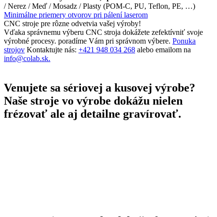
/ Nerez / Meď / Mosadz / Plasty (POM-C, PU, Teflon, PE, …)
Minimálne priemery otvorov pri pálení laserom
CNC stroje pre rôzne odvetvia vašej výroby!
Vďaka správnemu výberu CNC stroja dokážete zefektívniť svoje
výrobné procesy. poradíme Vám pri správnom výbere.
Ponuka
strojov
Kontaktujte nás:
+421 948 034 268
alebo emailom na
info@colab.sk.
Venujete sa sériovej a kusovej výrobe?
Naše stroje vo výrobe dokážu nielen
frézovať ale aj detailne gravírovať.