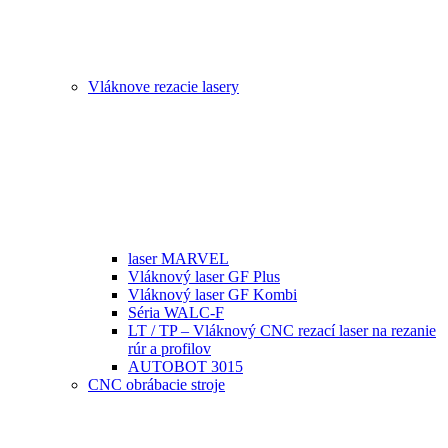
Vláknove rezacie lasery
laser MARVEL
Vláknový laser GF Plus
Vláknový laser GF Kombi
Séria WALC-F
LT / TP – Vláknový CNC rezací laser na rezanie
rúr a profilov
AUTOBOT 3015
CNC obrábacie stroje