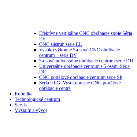
Efektívne vertikálne CNC obrábacie stroje Séria
EV
CNC sústruh série EL
Vysoko výkonné 5-osové CNC obrábacie
centrum – séria DV
5-osové univerzálne obrábacie centrum série DU
Univerzálne obrábacie centrum s 5 osami Séria
DC
CNC portálové obrábacie centrum série SP
Séria HPG: Vysokopresné CNC portálové
obrábacie centrá
Robotika
Technologické centrum
Servis
Výskum a vývoj