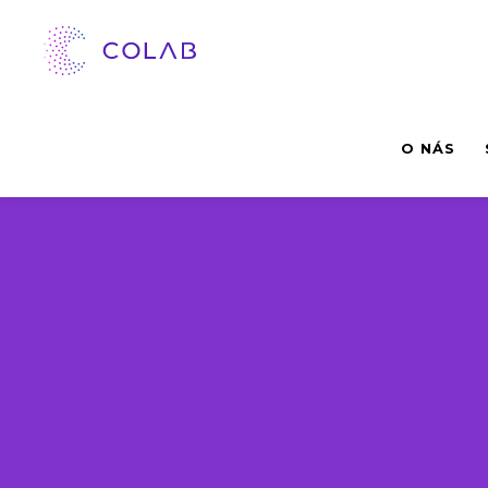
O NÁS
Zoznam strojo
na predaj
Pozrite si aktuálnu ponuk