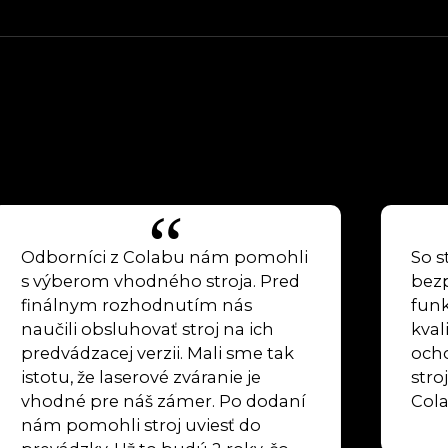
Odborníci z Colabu nám pomohli
So s
s výberom vhodného stroja. Pred
bez
finálnym rozhodnutím nás
funk
naučili obsluhovať stroj na ich
kval
predvádzacej verzii. Mali sme tak
ocho
istotu, že laserové zváranie je
stro
vhodné pre náš zámer. Po dodaní
Cola
nám pomohli stroj uviesť do