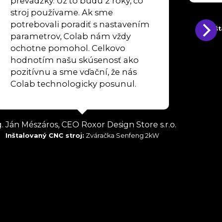
prevádzky. Už to budú 2 roky, čo
stroj používame. Ak sme
potrebovali poradiť s nastavením
Inš
parametrov, Colab nám vždy
ochotne pomohol. Celkovo
hodnotím našu skúsenosť ako
pozitívnu a sme vďační, že nás
Colab technologicky posunul.
g. Ján Mészáros, CEO Roxor Design Store s.r.o.
Inštalovaný CNC stroj:
Zváračka Senfeng 2kW