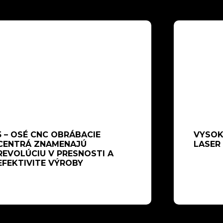
5 – OSÉ CNC OBRÁBACIE
VYSOK
CENTRÁ ZNAMENAJÚ
LASER
REVOLÚCIU V PRESNOSTI A
EFEKTIVITE VÝROBY