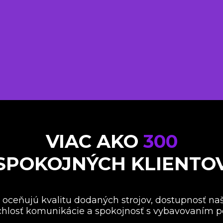
CNC PORTÁLOVÉ O
CENTRUM SÉRIE SP
SÉRIA HPG: VYSOK
CNC PORTÁLOVÉ O
CENTRÁ
VIAC AKO
300
SPOKOJNÝCH KLIENTO
 oceňujú kvalitu dodaných strojov, dostupnosť na
ýchlosť komunikácie a spokojnosť s vybavovaním p