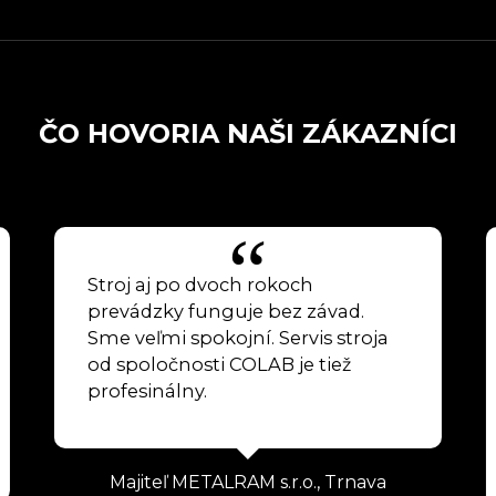
ČO HOVORIA NAŠI ZÁKAZNÍCI
Stroj aj po dvoch rokoch
prevádzky funguje bez závad.
Sme veľmi spokojní. Servis stroja
od spoločnosti COLAB je tiež
profesinálny.
Majiteľ METALRAM s.r.o., Trnava