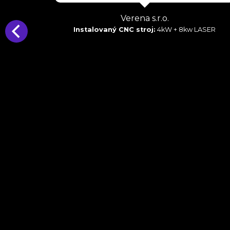
Verena s.r.o.
Instalovaný CNC stroj:
4kW + 8kw LASER