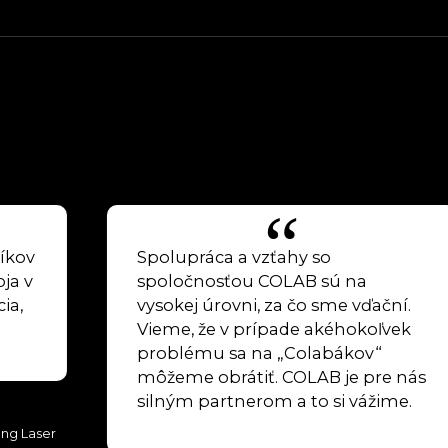
íkov
Spolupráca a vzťahy so
ja v
spoločnosťou COLAB sú na
ia,
vysokej úrovni, za čo sme vďační.
Vieme, že v prípade akéhokoľvek
problému sa na „Colabákov“
môžeme obrátiť. COLAB je pre nás
silným partnerom a to si vážime.
eng Laser