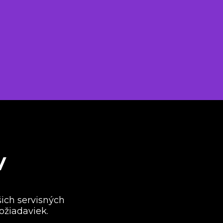
BRÁBACIE
OPRESNÉ
BRÁBACIE
V
šich servisných
ožiadaviek.