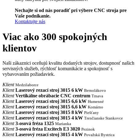
Nechajte si od nás poradiť pri výbere CNC stroja pre
Vaše podnikanie.
Kontaktujte nás
Viac ako
300
spokojných
klientov
Naši zákaznici oceňujú kvalitu dodaných strojov, dostupnosť našich
servisných služieb, rýchlosť komunikácie a spokojnosť s
vybavovaním požiadaviek.
Klient
Medzilaborce
Klient
Laserový rezací stroj 3015 6 kW
Bernolákovo
Klient
Vertikálne obrábacie CNC centrum
Trnava
Klient
Laserový rezací stroj 3015 6,6 kW
Humenné
Klient
Laserový rezací stroj 3015 6,6 kW
Komárno
Klient
Laserový rezací stroj 3015 8 kW
Piešťany
Klient
Laserový rezací stroj 3015 4 kW
Trenčianske Stankovce
Klient
3-osová fréza 1325
Marianka
Klient
3-osová fréza Excitech E3 3020
Pezinok
Klient
Laserový rezací stroj 3015 4 kW
Považská Bystrica