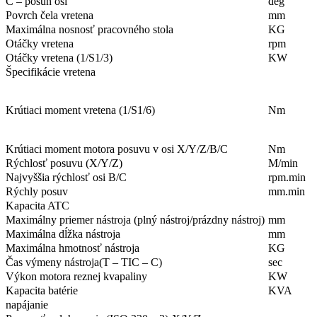
C – posun osi
deg
Povrch čela vretena
mm
Maximálna nosnosť pracovného stola
KG
Otáčky vretena
rpm
Otáčky vretena (1/S1/3)
KW
Špecifikácie vretena
Krútiaci moment vretena (1/S1/6)
Nm
Krútiaci moment motora posuvu v osi X/Y/Z/B/C
Nm
Rýchlosť posuvu (X/Y/Z)
M/min
Najvyššia rýchlosť osi B/C
rpm.min
Rýchly posuv
mm.min
Kapacita ATC
Maximálny priemer nástroja (plný nástroj/prázdny nástroj)
mm
Maximálna dĺžka nástroja
mm
Maximálna hmotnosť nástroja
KG
Čas výmeny nástroja(T – TIC – C)
sec
Výkon motora reznej kvapaliny
KW
Kapacita batérie
KVA
napájanie