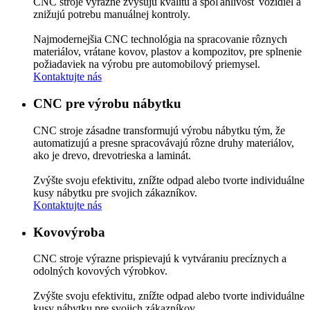
CNC stroje výrazne zvyšujú kvalitu a spoľahlivosť vozidiel a
znižujú potrebu manuálnej kontroly.
Najmodernejšia CNC technológia na spracovanie rôznych
materiálov, vrátane kovov, plastov a kompozitov, pre splnenie
požiadaviek na výrobu pre automobilový priemysel.
Kontaktujte nás
CNC
pre výrobu nábytku
CNC stroje zásadne transformujú výrobu nábytku tým, že
automatizujú a presne spracovávajú rôzne druhy materiálov,
ako je drevo, drevotrieska a laminát.
Zvýšte svoju efektivitu, znížte odpad alebo tvorte individuálne
kusy nábytku pre svojich zákazníkov.
Kontaktujte nás
Kovovýroba
CNC stroje výrazne prispievajú k vytváraniu precíznych a
odolných kovových výrobkov.
Zvýšte svoju efektivitu, znížte odpad alebo tvorte individuálne
kusy nábytku pre svojich zákazníkov.