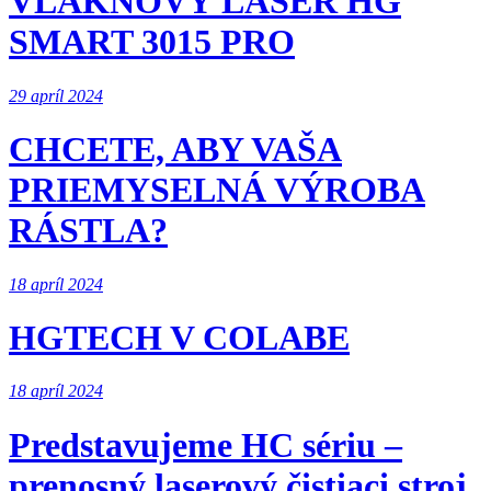
VLÁKNOVÝ LASER HG
SMART 3015 PRO
29 apríl 2024
CHCETE, ABY VAŠA
PRIEMYSELNÁ VÝROBA
RÁSTLA?
18 apríl 2024
HGTECH V COLABE
18 apríl 2024
Predstavujeme HC sériu –
prenosný laserový čistiaci stroj