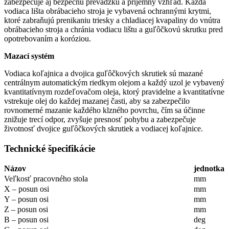
zabezpečuje aj bezpečnú prevádzku a príjemný vzhľad. Každá
vodiaca lišta obrábacieho stroja je vybavená ochrannými krytmi,
ktoré zabraňujú prenikaniu triesky a chladiacej kvapaliny do vnútra
obrábacieho stroja a chránia vodiacu lištu a guľôčkovú skrutku pred
opotrebovaním a koróziou.
Mazací systém
Vodiaca koľajnica a dvojica guľôčkových skrutiek sú mazané
centrálnym automatickým riedkym olejom a každý uzol je vybavený
kvantitatívnym rozdeľovačom oleja, ktorý pravidelne a kvantitatívne
vstrekuje olej do každej mazanej časti, aby sa zabezpečilo
rovnomerné mazanie každého klzného povrchu, čím sa účinne
znižuje trecí odpor, zvyšuje presnosť pohybu a zabezpečuje
životnosť dvojice guľôčkových skrutiek a vodiacej koľajnice.
Technické špecifikácie
Názov
jednotka
Veľkosť pracovného stola
mm
X – posun osi
mm
Y – posun osi
mm
Z – posun osi
mm
B – posun osi
deg