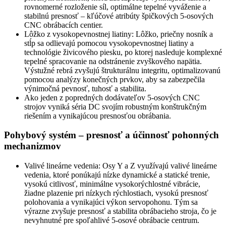
rovnomerné rozloženie síl, optimálne tepelné vyváženie a
stabilnú presnosť – kľúčové atribúty špičkových 5-osových
CNC obrábacích centier.
Lôžko z vysokopevnostnej liatiny: Lôžko, priečny nosník a
stĺp sa odlievajú pomocou vysokopevnostnej liatiny a
technológie živicového piesku, po ktorej nasleduje komplexné
tepelné spracovanie na odstránenie zvyškového napätia.
Výstužné rebrá zvyšujú štrukturálnu integritu, optimalizovanú
pomocou analýzy konečných prvkov, aby sa zabezpečila
výnimočná pevnosť, tuhosť a stabilita.
Ako jeden z popredných dodávateľov 5-osových CNC
strojov vyniká séria DC svojím robustným konštrukčným
riešením a vynikajúcou presnosťou obrábania.
Pohybový systém – presnosť a účinnosť pohonných
mechanizmov
Valivé lineárne vedenia: Osy Y a Z využívajú valivé lineárne
vedenia, ktoré ponúkajú nízke dynamické a statické trenie,
vysokú citlivosť, minimálne vysokorýchlostné vibrácie,
žiadne plazenie pri nízkych rýchlostiach, vysokú presnosť
polohovania a vynikajúci výkon servopohonu. Tým sa
výrazne zvyšuje presnosť a stabilita obrábacieho stroja, čo je
nevyhnutné pre spoľahlivé 5-osové obrábacie centrum.