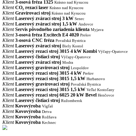
Klient
3-osová fréza 1325
Krásno nad Kysucou
Klient
CO₂ rezací laser
Krásno nad Kysucou
Klient
Gravírovací stroj
Krásno nad Kysucou
Klient
Laserový zvárací stroj 3 kW
Senec
Klient
Laserový zvárací stroj 1,5 kW
Andovce
Klient
Servis pôvodného zariadenia klienta
Myjava
Klient
3-osová fréza Excitech E4 4020
Prešov
Klient
3-osová CNC fréza
Považská Bystrica
Klient
Laserový zvárací stroj
Biely Kostol
Klient
Laserový rezací stroj 3015 4 kW Kombi
Výčapy-Opatovce
Klient
Laserový čistiaci stroj
Výčapy-Opatovce
Klient
Laserový zvárací stroj
Modra
Klient
Laserový gravírovací stroj
Leopoldov
Klient
Laserový rezací stroj 3015 4 kW
Prešov
Klient
Laserový rezací stroj 3015 1,5 kW
Hurbanovo
Klient
Laserový gravírovací stroj
Považská Bystrica
Klient
Laserový rezací stroj 3015 1,5 kW
Veľké Kostoľany
Klient
Laserový rezací stroj 6025 20 kW Bevel
Henčovce
Klient
Laserový čistiaci stroj
Ružomberok
Klient
Kovovýroba
Vígľaš
Klient
Kovovýroba
Detva
Klient
Kovovýroba
Rožňava
Klient
Kovovýroba
Kechnec