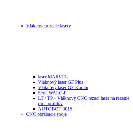
Vláknove rezacie lasery
laser MARVEL
Vláknový laser GF Plus
Vláknový laser GF Kombi
Séria WALC-F
LT / TP – Vláknový CNC rezací laser na rezanie
rúr a profilov
AUTOBOT 3015
CNC obrábacie stroje