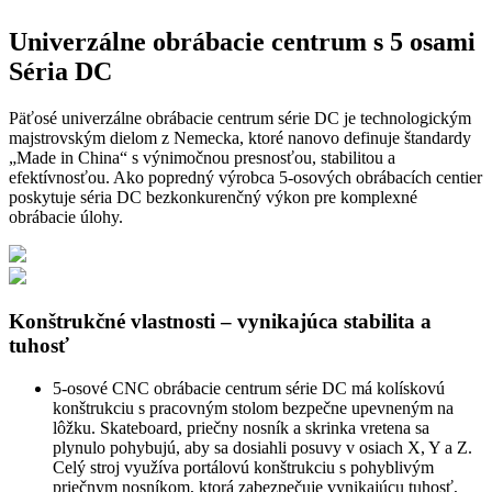
Univerzálne obrábacie centrum s 5 osami
Séria DC
Päťosé univerzálne obrábacie centrum série DC je technologickým
majstrovským dielom z Nemecka, ktoré nanovo definuje štandardy
„Made in China“ s výnimočnou presnosťou, stabilitou a
efektívnosťou. Ako popredný výrobca 5-osových obrábacích centier
poskytuje séria DC bezkonkurenčný výkon pre komplexné
obrábacie úlohy.
Konštrukčné vlastnosti – vynikajúca stabilita a
tuhosť
5-osové CNC obrábacie centrum série DC má kolískovú
konštrukciu s pracovným stolom bezpečne upevneným na
lôžku. Skateboard, priečny nosník a skrinka vretena sa
plynulo pohybujú, aby sa dosiahli posuvy v osiach X, Y a Z.
Celý stroj využíva portálovú konštrukciu s pohyblivým
priečnym nosníkom, ktorá zabezpečuje vynikajúcu tuhosť,