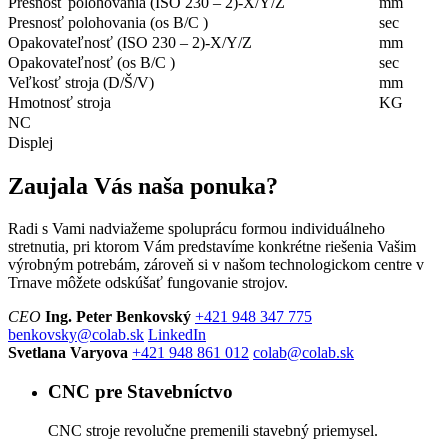
Presnosť polohovania (ISO 230 – 2)-X/Y/Z
mm
Presnosť polohovania (os B/C )
sec
Opakovateľnosť (ISO 230 – 2)-X/Y/Z
mm
Opakovateľnosť (os B/C )
sec
Veľkosť stroja (D/Š/V)
mm
Hmotnosť stroja
KG
NC
Displej
Zaujala Vás naša ponuka?
Radi s Vami nadviažeme spoluprácu formou individuálneho
stretnutia, pri ktorom Vám predstavíme konkrétne riešenia Vašim
výrobným potrebám, zároveň si v našom technologickom centre v
Trnave môžete odskúšať fungovanie strojov.
CEO
Ing. Peter Benkovský
+421 948 347 775
benkovsky@colab.sk
LinkedIn
Svetlana Varyova
+421 948 861 012
colab@colab.sk
CNC
pre Stavebníctvo
CNC stroje revolučne premenili stavebný priemysel.