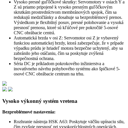
Vysoko presné guľôčkové skrutky: Servomotory v osiach Y a
Z sú priamo pripojené k vysoko presným guľôčkovým
skrutkám prostredníctvom membránových spojok, čím sa
redukujú medzičlánky a dosahuje sa bezproblémový prenos.
Výsledkom je flexibilný posuv, presné polohovanie a vysoká
presnosť prenosu, ktoré sú kľúčové pre pokročilé 5-osové
CNC obrábacie centrá.
Automatická brzda v osi Z: Servomotor osi Z je vybavený
funkciou automatickej brzdy, ktorá zabezpečuje, že v prípade
výpadku prúdu je hriadeľ motora bezpečne uchytený, aby sa
zabránilo jeho otáčaniu, čím sa poskytuje zvýšená
bezpečnostná ochrana.
Séria DC je príkladom pokrokového inžinierstva a
inovatívneho návrhu pohybového systému ako špičkové 5-
osové CNC obrábacie centrum na trhu.
Vysoko výkonný systém vretena
Bezproblémové nastavenia:
Rozhranie nástroja HSK A63: Poskytuje väčšiu upínaciu silu,
čím zvyšuje presnosť pri vysokorýchlostných operáciách.