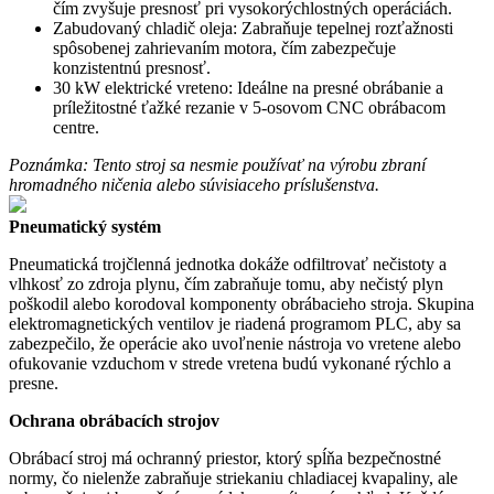
čím zvyšuje presnosť pri vysokorýchlostných operáciách.
Zabudovaný chladič oleja: Zabraňuje tepelnej rozťažnosti
spôsobenej zahrievaním motora, čím zabezpečuje
konzistentnú presnosť.
30 kW elektrické vreteno: Ideálne na presné obrábanie a
príležitostné ťažké rezanie v 5-osovom CNC obrábacom
centre.
Poznámka: Tento stroj sa nesmie používať na výrobu zbraní
hromadného ničenia alebo súvisiaceho príslušenstva.
Pneumatický systém
Pneumatická trojčlenná jednotka dokáže odfiltrovať nečistoty a
vlhkosť zo zdroja plynu, čím zabraňuje tomu, aby nečistý plyn
poškodil alebo korodoval komponenty obrábacieho stroja. Skupina
elektromagnetických ventilov je riadená programom PLC, aby sa
zabezpečilo, že operácie ako uvoľnenie nástroja vo vretene alebo
ofukovanie vzduchom v strede vretena budú vykonané rýchlo a
presne.
Ochrana obrábacích strojov
Obrábací stroj má ochranný priestor, ktorý spĺňa bezpečnostné
normy, čo nielenže zabraňuje striekaniu chladiacej kvapaliny, ale