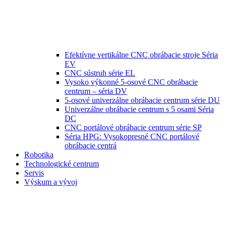
Efektívne vertikálne CNC obrábacie stroje Séria
EV
CNC sústruh série EL
Vysoko výkonné 5-osové CNC obrábacie
centrum – séria DV
5-osové univerzálne obrábacie centrum série DU
Univerzálne obrábacie centrum s 5 osami Séria
DC
CNC portálové obrábacie centrum série SP
Séria HPG: Vysokopresné CNC portálové
obrábacie centrá
Robotika
Technologické centrum
Servis
Výskum a vývoj