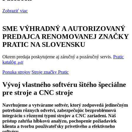
Zobraziť viac
SME VÝHRADNÝ A AUTORIZOVANÝ
PREDAJCA RENOMOVANEJ ZNAČKY
PRATIC
NA SLOVENSKU
Okrem predaja poskytujeme aj záručný a pozáručný servis.
Pratic
katalóg
.pdf
Ponuka strojov
Stroje značky Pratic
Vývoj vlastného softvéru šitého špeciálne
pre stroje a CNC stroje
Navrhujeme a vytvárame softvér, ktorý zodpovedá jedinečným
potrebám rôznych odvetví, zabezpečujúc bezproblémovú
integráciu s rôznymi typmi strojov a CNC zariadení. Náš
prístup zahŕňa hĺbkovú analýzu, pochopenie požiadaviek
klienta a tvorbu používateľsky prívetivého a efektívneho
softvéru.