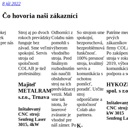
8 júl 2022
Čo hovoria naši zákazníci
kej
Stroj aj po dvoch
Odborníci z
So strojom sme
Patríme me
ek
rokoch prevádzky
Colabu nám
spokojní,
prvých
pre nás
funguje bez
pomohli s
bezporuchová,
zákazníkov
závad. Sme veľmi
výberom
bezproblémová
firmy COL
spokojní. Servis
vhodného
funkčnosť.
Po zakúpen
stroja od
stroja. Pred
100% presnosť
stroja v rok
spoločnosti
finálnym
stroja, kvalitný
2019, výbo
COLAB je tiež
rozhodnutím
servis a
komunikáci
profesinálny.
nás naučili
komunikácia s
podpora a s
obsluhovať
ochotou
stroj na ich
pomôcť,
Majiteľ
HYKOZ
predvádzacej
poradiť. Určite
METALRAM
spol. s r.o
verzii. Mali
stroj
s.r.o., Trnava
sme tak
odporúčame a
Inštalovan
istotu, že
spoločnosť
CNC stroj
Inštalovaný
laserové
Colab ako
kW 3015
CNC stroj:
zváranie je
partnera.
Senfeng La
Senfeng Laser
vhodné pre
3015, 4kW
náš zámer. Po
K-