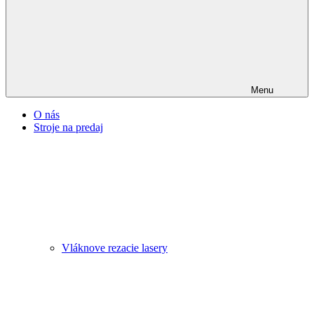
Menu
O nás
Stroje na predaj
Vláknove rezacie lasery