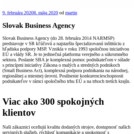
Publikované
9. februára 2020
8. mája 2020
od
martin
Slovak Business Agency
Slovak Business Agency (do 28. februára 2014 NARMSP)
predstavuje v SR kľúčovú a najstaršiu špecializovanú inštitúciu z
hľadiska podpory MSP. Vznikla v roku 1993 spoločnou iniciatívou
EÚ a vlády SR. Je to jedinečná platforma verejného a súkromného
sektora. Poslanie SBA je komplexná pomoc podnikateľom v súlade
s princípmi iniciatívy Zákona o malých a stredných podnikoch
(Small Business Act), komplexná podpora podnikania na národnej,
regionálnej a miestnej úrovni. Posilnenie konkurencieschopnosti
podnikateľov v rámci spoločného trhu EÚ a na trhoch tretích krajín.
Viac ako
300
spokojných
klientov
Naši zákaznici oceňujú kvalitu dodaných strojov, dostupnosť našich
servisných služieb, rýchlosť komunikácie a spokojnosť s