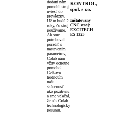
dodaní nám
KONTROL,
pomohli stroj
spol. s r.o.
uviesť do
prevádzky.
Inštalovaný
Už to budú 2
CNC stroj:
roky, čo stroj
EXCITECH
používame.
E5 1325
Ak sme
potrebovali
poradiť s
nastavením
parametrov,
Colab nám
vždy ochotne
pomohol.
Celkovo
hodnotím
našu
skúsenosť
ako pozitívnu
a sme vďační,
že nás Colab
technologicky
posunul.