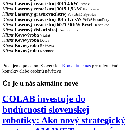
Klient
Laserový rezací stroj 3015 4 kW
Prešov
Klient
Laserový rezací stroj 3015 1,5 kW
Hurbanovo
Klient
Laserový gravírovací stroj
Považská Bystrica
Klient
Laserový rezací stroj 3015 1,5 kW
Veľké Kostoľany
Klient
Laserový rezací stroj 6025 20 kW Bevel
Henčovce
Klient
Laserový čistiaci stroj
Ružomberok
Klient
Kovovýroba
Vígľaš
Klient
Kovovýroba
Detva
Klient
Kovovýroba
Rožňava
Klient
Kovovýroba
Kechnec
Pracujeme po celom Slovensku.
Kontaktujte nás
pre referenčné
kontakty alebo osobnú návštevu.
Čo je u nás aktuálne nové
COLAB investuje do
budúcnosti slovenskej
robotiky: Ako nový strategický