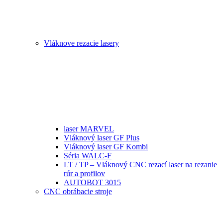
Vláknove rezacie lasery
laser MARVEL
Vláknový laser GF Plus
Vláknový laser GF Kombi
Séria WALC-F
LT / TP – Vláknový CNC rezací laser na rezanie
rúr a profilov
AUTOBOT 3015
CNC obrábacie stroje