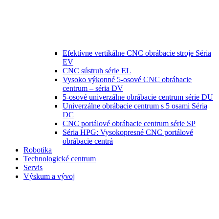
Efektívne vertikálne CNC obrábacie stroje Séria
EV
CNC sústruh série EL
Vysoko výkonné 5-osové CNC obrábacie
centrum – séria DV
5-osové univerzálne obrábacie centrum série DU
Univerzálne obrábacie centrum s 5 osami Séria
DC
CNC portálové obrábacie centrum série SP
Séria HPG: Vysokopresné CNC portálové
obrábacie centrá
Robotika
Technologické centrum
Servis
Výskum a vývoj