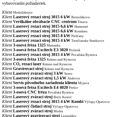
vybavovaním požiadaviek.
Klient
Medzilaborce
Klient
Laserový rezací stroj 3015 6 kW
Bernolákovo
Klient
Vertikálne obrábacie CNC centrum
Trnava
Klient
Laserový rezací stroj 3015 6,6 kW
Humenné
Klient
Laserový rezací stroj 3015 6,6 kW
Komárno
Klient
Laserový rezací stroj 3015 8 kW
Piešťany
Klient
Laserový rezací stroj 3015 4 kW
Trenčianske Stankovce
Klient
3-osová fréza 1325
Marianka
Klient
3-osová fréza Excitech E3 3020
Pezinok
Klient
Laserový rezací stroj 3015 4 kW
Považská Bystrica
Klient
3-osová fréza 1325
Krásno nad Kysucou
Klient
CO₂ rezací laser
Krásno nad Kysucou
Klient
Gravírovací stroj
Krásno nad Kysucou
Klient
Laserový zvárací stroj 3 kW
Senec
Klient
Laserový zvárací stroj 1,5 kW
Andovce
Klient
Servis pôvodného zariadenia klienta
Myjava
Klient
3-osová fréza Excitech E4 4020
Prešov
Klient
3-osová CNC fréza
Považská Bystrica
Klient
Laserový zvárací stroj
Biely Kostol
Klient
Laserový rezací stroj 3015 4 kW Kombi
Výčapy-Opatovce
Klient
Laserový čistiaci stroj
Výčapy-Opatovce
Klient
Laserový zvárací stroj
Modra
Klient
Laserový gravírovací stroj
Leopoldov