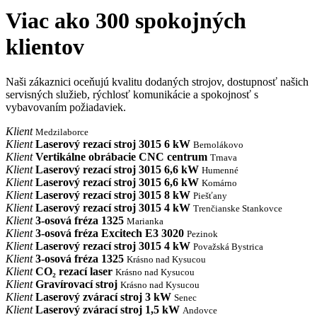
Viac ako
300
spokojných
klientov
Naši zákaznici oceňujú kvalitu dodaných strojov, dostupnosť našich
servisných služieb, rýchlosť komunikácie a spokojnosť s
vybavovaním požiadaviek.
Klient
Medzilaborce
Klient
Laserový rezací stroj 3015 6 kW
Bernolákovo
Klient
Vertikálne obrábacie CNC centrum
Trnava
Klient
Laserový rezací stroj 3015 6,6 kW
Humenné
Klient
Laserový rezací stroj 3015 6,6 kW
Komárno
Klient
Laserový rezací stroj 3015 8 kW
Piešťany
Klient
Laserový rezací stroj 3015 4 kW
Trenčianske Stankovce
Klient
3-osová fréza 1325
Marianka
Klient
3-osová fréza Excitech E3 3020
Pezinok
Klient
Laserový rezací stroj 3015 4 kW
Považská Bystrica
Klient
3-osová fréza 1325
Krásno nad Kysucou
Klient
CO₂ rezací laser
Krásno nad Kysucou
Klient
Gravírovací stroj
Krásno nad Kysucou
Klient
Laserový zvárací stroj 3 kW
Senec
Klient
Laserový zvárací stroj 1,5 kW
Andovce