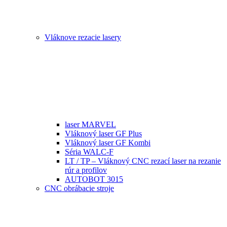
Vláknove rezacie lasery
laser MARVEL
Vláknový laser GF Plus
Vláknový laser GF Kombi
Séria WALC-F
LT / TP – Vláknový CNC rezací laser na rezanie
rúr a profilov
AUTOBOT 3015
CNC obrábacie stroje