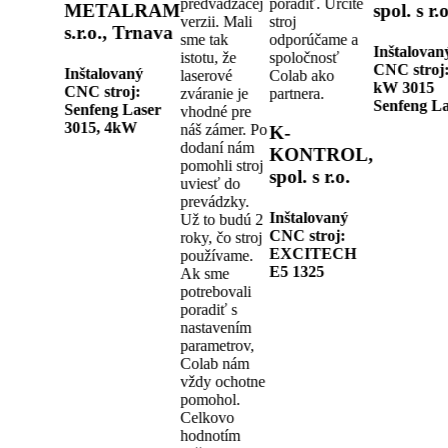
predvádzacej
poradiť. Určite
METALRAM
spol. s r.o
verzii. Mali
stroj
s.r.o., Trnava
sme tak
odporúčame a
Inštalovan
istotu, že
spoločnosť
CNC stroj
Inštalovaný
laserové
Colab ako
kW 3015
CNC stroj:
zváranie je
partnera.
Senfeng La
Senfeng Laser
vhodné pre
3015, 4kW
náš zámer. Po
K-
dodaní nám
KONTROL,
pomohli stroj
spol. s r.o.
uviesť do
prevádzky.
Inštalovaný
Už to budú 2
CNC stroj:
roky, čo stroj
EXCITECH
používame.
E5 1325
Ak sme
potrebovali
poradiť s
nastavením
parametrov,
Colab nám
vždy ochotne
pomohol.
Celkovo
hodnotím