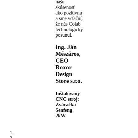
našu
skúsenosť
ako pozitívnu
a sme vďační,
že nás Colab
technologicky
posunul.
Ing. Ján
Mészáros,
CEO
Roxor
Design
Store s.r.o.
Inštalovaný
CNC stroj:
Zváračka
Senfeng
2kW