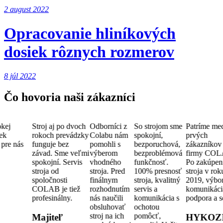
2 august 2022
Opracovanie hliníkových
dosiek rôznych rozmerov
8 júl 2022
Čo hovoria naši zákazníci
kej
Stroj aj po dvoch
Odborníci z
So strojom sme
Patríme me
ek
rokoch prevádzky
Colabu nám
spokojní,
prvých
pre nás
funguje bez
pomohli s
bezporuchová,
zákazníkov
závad. Sme veľmi
výberom
bezproblémová
firmy COL
spokojní. Servis
vhodného
funkčnosť.
Po zakúpen
stroja od
stroja. Pred
100% presnosť
stroja v rok
spoločnosti
finálnym
stroja, kvalitný
2019, výbo
COLAB je tiež
rozhodnutím
servis a
komunikáci
profesinálny.
nás naučili
komunikácia s
podpora a s
obsluhovať
ochotou
stroj na ich
pomôcť,
Majiteľ
HYKOZ