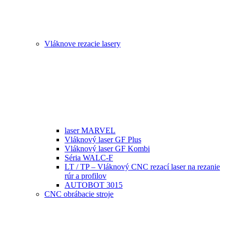
Vláknove rezacie lasery
laser MARVEL
Vláknový laser GF Plus
Vláknový laser GF Kombi
Séria WALC-F
LT / TP – Vláknový CNC rezací laser na rezanie
rúr a profilov
AUTOBOT 3015
CNC obrábacie stroje