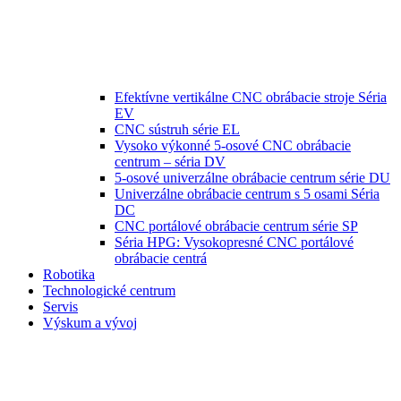
Efektívne vertikálne CNC obrábacie stroje Séria
EV
CNC sústruh série EL
Vysoko výkonné 5-osové CNC obrábacie
centrum – séria DV
5-osové univerzálne obrábacie centrum série DU
Univerzálne obrábacie centrum s 5 osami Séria
DC
CNC portálové obrábacie centrum série SP
Séria HPG: Vysokopresné CNC portálové
obrábacie centrá
Robotika
Technologické centrum
Servis
Výskum a vývoj