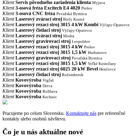
Klient
Servis pôvodného zariadenia klienta
Myjava
Klient
3-osová fréza Excitech E4 4020
Prešov
Klient
3-osová CNC fréza
Považská Bystrica
Klient
Laserový zvárací stroj
Biely Kostol
Klient
Laserový rezací stroj 3015 4 kW Kombi
Výčapy-Opatovce
Klient
Laserový čistiaci stroj
Výčapy-Opatovce
Klient
Laserový zvárací stroj
Modra
Klient
Laserový gravírovací stroj
Leopoldov
Klient
Laserový rezací stroj 3015 4 kW
Prešov
Klient
Laserový rezací stroj 3015 1,5 kW
Hurbanovo
Klient
Laserový gravírovací stroj
Považská Bystrica
Klient
Laserový rezací stroj 3015 1,5 kW
Veľké Kostoľany
Klient
Laserový rezací stroj 6025 20 kW Bevel
Henčovce
Klient
Laserový čistiaci stroj
Ružomberok
Klient
Kovovýroba
Vígľaš
Klient
Kovovýroba
Detva
Klient
Kovovýroba
Rožňava
Klient
Kovovýroba
Kechnec
Pracujeme po celom Slovensku.
Kontaktujte nás
pre referenčné
kontakty alebo osobnú návštevu.
Čo je u nás aktuálne nové