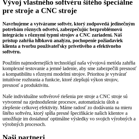
Vývoj vlastného softvéru šitého špeciálne
pre stroje a CNC stroje
Navrhujeme a vytvárame softvér, ktorý zodpovedá jedinečným
potrebám rôznych odvetví, zabezpečujúc bezproblémovú
integráciu s rôznymi typmi strojov a CNC zariadení. Náš
prístup zahŕňa hĺbkovú analýzu, pochopenie požiadaviek
klienta a tvorbu používateľsky prívetivého a efektívneho
softvéru.
Použitím najmodernejších technológií naša vývojová metóda zahŕňa
komplexné testovanie a jemné ladenie, aby sme zabezpečili presnosť
a kompatibilitu s rôznymi modelmi strojov. Prioritou je vytvárať
intuitívne rozhrania a funkcie, ktoré zlepšujú výkon strojov,
presnosť a produktivitu.
Naše individuálne softvérové riešenia pre stroje a CNC stroje sú
vytvorené na zjednodušenie procesov, automatizáciu úloh a
zlepšenie celkovej efektivity. Máme radosť zo dodávania na mieru
šitého softvéru, ktorý spĺňa presné špecifikácie našich klientov a
umožňuje im dosiahnuť optimálne výsledky vo svojich výrobných a
výrobných procesoch.
Naši partneri