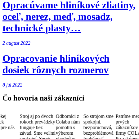
Opracúvame hliníkové zliatiny,
oceľ, nerez, meď, mosadz,
technické plasty…
2 august 2022
Opracovanie hliníkových
dosiek rôznych rozmerov
8 júl 2022
Čo hovoria naši zákazníci
kej
Stroj aj po dvoch
Odborníci z
So strojom sme
Patríme me
ek
rokoch prevádzky
Colabu nám
spokojní,
prvých
pre nás
funguje bez
pomohli s
bezporuchová,
zákazníkov
závad. Sme veľmi
výberom
bezproblémová
firmy COL
spokojní. Servis
vhodného
funkčnosť.
Po zakúpen