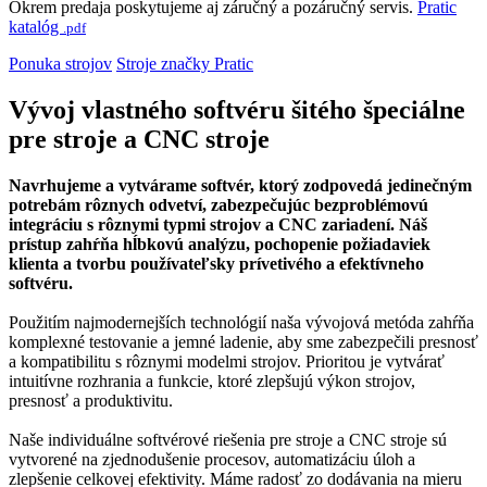
Okrem predaja poskytujeme aj záručný a pozáručný servis.
Pratic
katalóg
.pdf
Ponuka strojov
Stroje značky Pratic
Vývoj vlastného softvéru šitého špeciálne
pre stroje a CNC stroje
Navrhujeme a vytvárame softvér, ktorý zodpovedá jedinečným
potrebám rôznych odvetví, zabezpečujúc bezproblémovú
integráciu s rôznymi typmi strojov a CNC zariadení. Náš
prístup zahŕňa hĺbkovú analýzu, pochopenie požiadaviek
klienta a tvorbu používateľsky prívetivého a efektívneho
softvéru.
Použitím najmodernejších technológií naša vývojová metóda zahŕňa
komplexné testovanie a jemné ladenie, aby sme zabezpečili presnosť
a kompatibilitu s rôznymi modelmi strojov. Prioritou je vytvárať
intuitívne rozhrania a funkcie, ktoré zlepšujú výkon strojov,
presnosť a produktivitu.
Naše individuálne softvérové riešenia pre stroje a CNC stroje sú
vytvorené na zjednodušenie procesov, automatizáciu úloh a
zlepšenie celkovej efektivity. Máme radosť zo dodávania na mieru