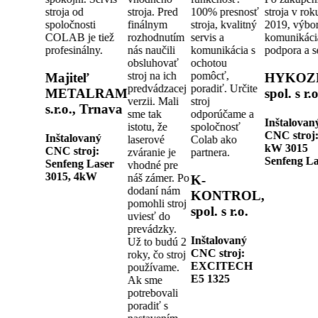
stroja od
stroja. Pred
100% presnosť
stroja v rok
spoločnosti
finálnym
stroja, kvalitný
2019, výbo
COLAB je tiež
rozhodnutím
servis a
komunikáci
profesinálny.
nás naučili
komunikácia s
podpora a s
obsluhovať
ochotou
stroj na ich
pomôcť,
Majiteľ
HYKOZ
predvádzacej
poradiť. Určite
METALRAM
spol. s r.o
verzii. Mali
stroj
s.r.o., Trnava
sme tak
odporúčame a
Inštalovan
istotu, že
spoločnosť
CNC stroj
Inštalovaný
laserové
Colab ako
kW 3015
CNC stroj:
zváranie je
partnera.
Senfeng La
Senfeng Laser
vhodné pre
3015, 4kW
náš zámer. Po
K-
dodaní nám
KONTROL,
pomohli stroj
spol. s r.o.
uviesť do
prevádzky.
Inštalovaný
Už to budú 2
CNC stroj:
roky, čo stroj
EXCITECH
používame.
E5 1325
Ak sme
potrebovali
poradiť s