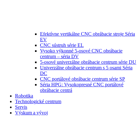
Efektívne vertikálne CNC obrábacie stroje Séria
EV
CNC sústruh série EL
Vysoko výkonné 5-osové CNC obrábacie
centrum – séria DV
5-osové univerzálne obrábacie centrum série DU
Univerzálne obrábacie centrum s 5 osami Séria
DC
CNC portálové obrábacie centrum série SP
Séria HPG: Vysokopresné CNC portálové
obrábacie centrá
Robotika
Technologické centrum
Servis
Výskum a vývoj