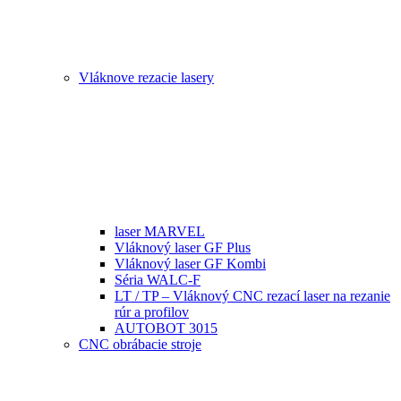
Vláknove rezacie lasery
laser MARVEL
Vláknový laser GF Plus
Vláknový laser GF Kombi
Séria WALC-F
LT / TP – Vláknový CNC rezací laser na rezanie
rúr a profilov
AUTOBOT 3015
CNC obrábacie stroje