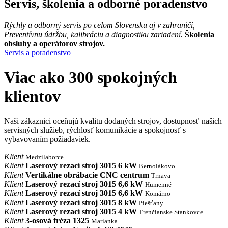
Servis, školenia a odborné poradenstvo
Rýchly a odborný servis po celom Slovensku aj v zahraničí,
Preventívnu údržbu, kalibráciu a diagnostiku zariadení.
Školenia
obsluhy a operátorov strojov.
Servis a poradenstvo
Viac ako
300
spokojných
klientov
Naši zákaznici oceňujú kvalitu dodaných strojov, dostupnosť našich
servisných služieb, rýchlosť komunikácie a spokojnosť s
vybavovaním požiadaviek.
Klient
Medzilaborce
Klient
Laserový rezací stroj 3015 6 kW
Bernolákovo
Klient
Vertikálne obrábacie CNC centrum
Trnava
Klient
Laserový rezací stroj 3015 6,6 kW
Humenné
Klient
Laserový rezací stroj 3015 6,6 kW
Komárno
Klient
Laserový rezací stroj 3015 8 kW
Piešťany
Klient
Laserový rezací stroj 3015 4 kW
Trenčianske Stankovce
Klient
3-osová fréza 1325
Marianka