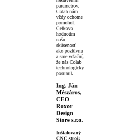
nastavením
parametrov,
Colab nám
vždy ochotne
pomohol.
Celkovo
hodnotím
našu
skúsenosť
ako pozitívnu
a sme vďační,
že nás Colab
technologicky
posunul.
Ing. Ján
Mészáros,
CEO
Roxor
Design
Store s.r.o.
Inštalovaný
CNC stroj: