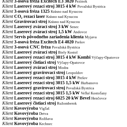
Klient
3-osová fréza Excitech E3 3020
Pezinok
Klient
Laserový rezací stroj 3015 4 kW
Považská Bystrica
Klient
3-osová fréza 1325
Krásno nad Kysucou
Klient
CO₂ rezací laser
Krásno nad Kysucou
Klient
Gravírovací stroj
Krásno nad Kysucou
Klient
Laserový zvárací stroj 3 kW
Senec
Klient
Laserový zvárací stroj 1,5 kW
Andovce
Klient
Servis pôvodného zariadenia klienta
Myjava
Klient
3-osová fréza Excitech E4 4020
Prešov
Klient
3-osová CNC fréza
Považská Bystrica
Klient
Laserový zvárací stroj
Biely Kostol
Klient
Laserový rezací stroj 3015 4 kW Kombi
Výčapy-Opatovce
Klient
Laserový čistiaci stroj
Výčapy-Opatovce
Klient
Laserový zvárací stroj
Modra
Klient
Laserový gravírovací stroj
Leopoldov
Klient
Laserový rezací stroj 3015 4 kW
Prešov
Klient
Laserový rezací stroj 3015 1,5 kW
Hurbanovo
Klient
Laserový gravírovací stroj
Považská Bystrica
Klient
Laserový rezací stroj 3015 1,5 kW
Veľké Kostoľany
Klient
Laserový rezací stroj 6025 20 kW Bevel
Henčovce
Klient
Laserový čistiaci stroj
Ružomberok
Klient
Kovovýroba
Vígľaš
Klient
Kovovýroba
Detva
Klient
Kovovýroba
Rožňava
Klient
Kovovýroba
Kechnec