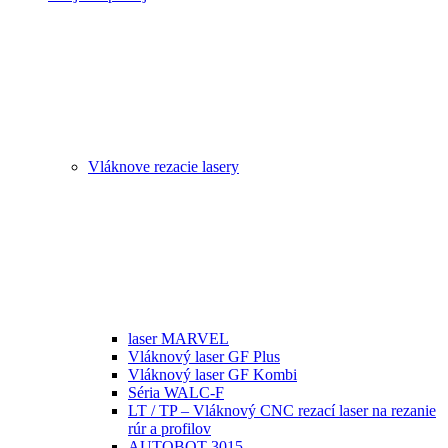
Vláknove rezacie lasery
laser MARVEL
Vláknový laser GF Plus
Vláknový laser GF Kombi
Séria WALC-F
LT / TP – Vláknový CNC rezací laser na rezanie
rúr a profilov
AUTOBOT 3015