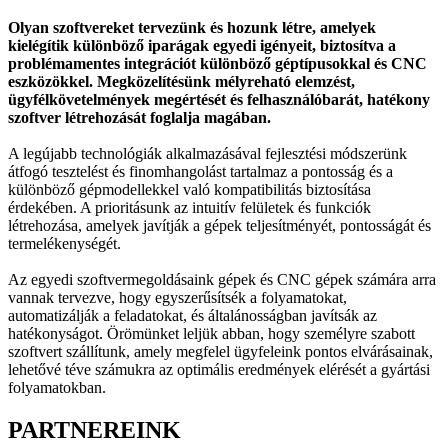
Olyan szoftvereket tervezünk és hozunk létre, amelyek
kielégítik különböző iparágak egyedi igényeit, biztosítva a
problémamentes integrációt különböző géptípusokkal és CNC
eszközökkel. Megközelítésünk mélyreható elemzést,
ügyfélkövetelmények megértését és felhasználóbarát, hatékony
szoftver létrehozását foglalja magában.
A legújabb technológiák alkalmazásával fejlesztési módszerünk
átfogó tesztelést és finomhangolást tartalmaz a pontosság és a
különböző gépmodellekkel való kompatibilitás biztosítása
érdekében. A prioritásunk az intuitív felületek és funkciók
létrehozása, amelyek javítják a gépek teljesítményét, pontosságát és
termelékenységét.
Az egyedi szoftvermegoldásaink gépek és CNC gépek számára arra
vannak tervezve, hogy egyszerűsítsék a folyamatokat,
automatizálják a feladatokat, és általánosságban javítsák az
hatékonyságot. Örömünket leljük abban, hogy személyre szabott
szoftvert szállítunk, amely megfelel ügyfeleink pontos elvárásainak,
lehetővé téve számukra az optimális eredmények elérését a gyártási
folyamatokban.
PARTNEREINK