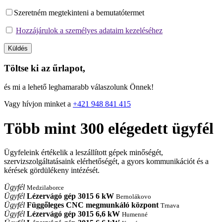
Szeretném megtekinteni a bemutatótermet
Hozzájárulok a személyes adataim kezeléséhez
Töltse ki az űrlapot,
és mi a lehető leghamarabb válaszolunk Önnek!
Vagy hívjon minket a
+421 948 841 415
Több mint
300
elégedett ügyfél
Ügyfeleink értékelik a leszállított gépek minőségét,
szervizszolgáltatásaink elérhetőségét, a gyors kommunikációt és a
kérések gördülékeny intézését.
Ügyfél
Medzilaborce
Ügyfél
Lézervágó gép 3015 6 kW
Bernolákovo
Ügyfél
Függőleges CNC megmunkáló központ
Trnava
Ügyfél
Lézervágó gép 3015 6,6 kW
Humenné