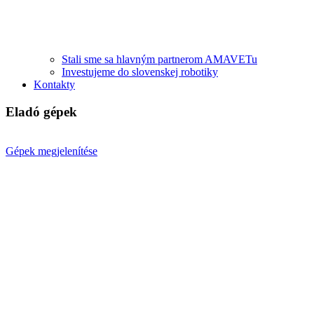
Stali sme sa hlavným partnerom AMAVETu
Investujeme do slovenskej robotiky
Kontakty
Eladó gépek
Gépek megjelenítése