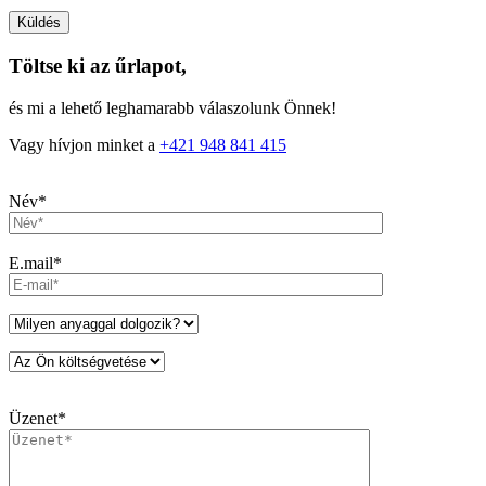
Töltse ki az űrlapot,
és mi a lehető leghamarabb válaszolunk Önnek!
Vagy hívjon minket a
+421 948 841 415
Név*
E.mail*
Üzenet*