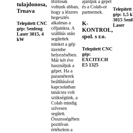
Biztosak
ajánljuk a gépet
tulajdonosa,
voltunk abban,
és a Colab-ot
Telepítet
Trnava
hogy a lézeres
partnernek.
gép:
1,5 
hegesztés
3015 Senf
alkalmas a
K-
Telepített CNC
Laser
céljainkra. A
gép:
Senfeng
KONTROL,
szállítás után
Laser 3015, 4
spol. s r.o.
segítettek
kW
minket a gép
Telepített CNC
üzembe
gép:
helyezésében.
EXCITECH
Már két éve
E5 1325
használjuk a
gépet. Ha a
paraméterek
beállításával
kapcsolatban
tanácsra volt
szükségünk, a
Colab mindig
szívesen
segített.
Összességében
pozitívan
értékelem a