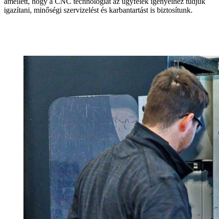
amellett, hogy a CNC technológiát az ügyfelek igényeihez tudjuk
igazítani, minőségi szervizelést és karbantartást is biztosítunk.