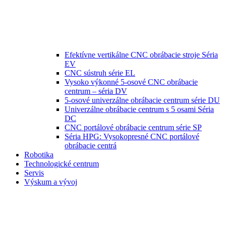
Efektívne vertikálne CNC obrábacie stroje Séria
EV
CNC sústruh série EL
Vysoko výkonné 5-osové CNC obrábacie
centrum – séria DV
5-osové univerzálne obrábacie centrum série DU
Univerzálne obrábacie centrum s 5 osami Séria
DC
CNC portálové obrábacie centrum série SP
Séria HPG: Vysokopresné CNC portálové
obrábacie centrá
Robotika
Technologické centrum
Servis
Výskum a vývoj