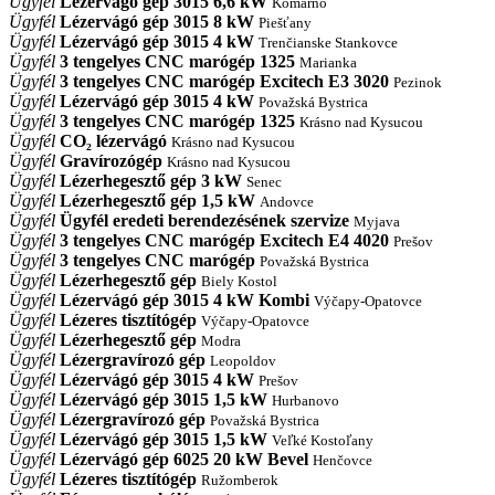
Ügyfél
Lézervágó gép 3015 6,6 kW
Komárno
Ügyfél
Lézervágó gép 3015 8 kW
Piešťany
Ügyfél
Lézervágó gép 3015 4 kW
Trenčianske Stankovce
Ügyfél
3 tengelyes CNC marógép 1325
Marianka
Ügyfél
3 tengelyes CNC marógép Excitech E3 3020
Pezinok
Ügyfél
Lézervágó gép 3015 4 kW
Považská Bystrica
Ügyfél
3 tengelyes CNC marógép 1325
Krásno nad Kysucou
Ügyfél
CO₂ lézervágó
Krásno nad Kysucou
Ügyfél
Gravírozógép
Krásno nad Kysucou
Ügyfél
Lézerhegesztő gép 3 kW
Senec
Ügyfél
Lézerhegesztő gép 1,5 kW
Andovce
Ügyfél
Ügyfél eredeti berendezésének szervize
Myjava
Ügyfél
3 tengelyes CNC marógép Excitech E4 4020
Prešov
Ügyfél
3 tengelyes CNC marógép
Považská Bystrica
Ügyfél
Lézerhegesztő gép
Biely Kostol
Ügyfél
Lézervágó gép 3015 4 kW Kombi
Výčapy-Opatovce
Ügyfél
Lézeres tisztítógép
Výčapy-Opatovce
Ügyfél
Lézerhegesztő gép
Modra
Ügyfél
Lézergravírozó gép
Leopoldov
Ügyfél
Lézervágó gép 3015 4 kW
Prešov
Ügyfél
Lézervágó gép 3015 1,5 kW
Hurbanovo
Ügyfél
Lézergravírozó gép
Považská Bystrica
Ügyfél
Lézervágó gép 3015 1,5 kW
Veľké Kostoľany
Ügyfél
Lézervágó gép 6025 20 kW Bevel
Henčovce
Ügyfél
Lézeres tisztítógép
Ružomberok