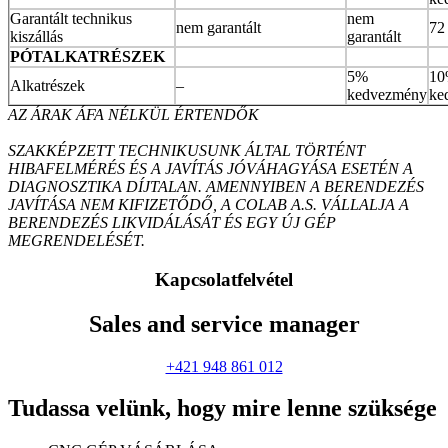
Garantált technikus
nem
nem garantált
72
kiszállás
garantált
PÓTALKATRÉSZEK
5%
1
Alkatrészek
–
kedvezmény
ke
AZ ÁRAK ÁFA NÉLKÜL ÉRTENDŐK
SZAKKÉPZETT TECHNIKUSUNK ÁLTAL TÖRTÉNT
HIBAFELMÉRÉS ÉS A JAVÍTÁS JÓVÁHAGYÁSA ESETÉN A
DIAGNOSZTIKA DÍJTALAN. AMENNYIBEN A BERENDEZÉS
JAVÍTÁSA NEM KIFIZETŐDŐ, A COLAB A.S. VÁLLALJA A
BERENDEZÉS LIKVIDÁLÁSÁT ÉS EGY ÚJ GÉP
MEGRENDELÉSÉT.
Kapcsolatfelvétel
Sales and service manager
+421 948 861 012
Tudassa velünk,
hogy mire lenne szüksége