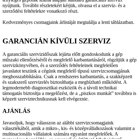
nyújtunk. További részletekért kérjük, olvassa el a szerviz- és a
szerződési feltételekre vonatkozó részt.
Kedvezményes csomagjaink árlistáját megtalálja a lenti táblázatban.
GARANCIÁN KÍVÜLI SZERVIZ
A garanciális szervizidőszak lejárta előtt gondoskodunk a gép
műszaki ellenőrzéséről és megfelelő karbantartásáról, rögzítjük a gép
szervizkönyvében, és a szerződés feltételeinek megfelelően
javaslatot teszünk a cégünk megfelelő típusú szervizcsomagjának
meghosszabbítására. Csak a rendszeres karbantartás, a szakképzett
és szakszerű szervizelés biztosíthatja a megbízható működést. A
legmodernebb diagnosztikai eszközök és a távoli technikai
támogatás biztosítja a megelőzést, de a „piszkos munkát” továbbra is
képzett szerviztechnikusnak kell elvégeznie.
AJÁNLÁS
Javasoljuk, hogy válasszon az alábbi szervizcsomagjaink
választékából, amik a mikro-, kis- és középvállalkozások valamint a
multinacionális vállalatok számára egyaránt megfelelőek. A