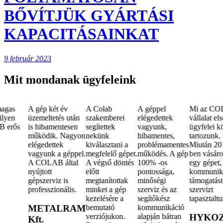
BŐVÍTJÜK GYÁRTÁSI
KAPACITÁSAINKAT
9 február 2023
Mit mondanak ügyfeleink
magas
A gép két év
A Colab
A géppel
Mi az C
ilyen
üzemeltetés után
szakemberei
elégedettek
vállalat el
B erős
is hibamentesen
segítettek
vagyunk,
ügyfelei k
működik. Nagyon
nekünk
hibamentes,
tartozunk.
elégedettek
kiválasztani a
problémamentes
Miután 20
vagyunk a géppel.
megfelelő gépet.
működés. A gép
ben vásáro
A COLAB által
A végső döntés
100% -os
egy gépet,
nyújtott
előtt
pontossága,
kommuniká
gépszerviz is
megtanítottak
minőségi
támogatást
professzionális.
minket a gép
szerviz és az
szervizt
kezelésére a
segítőkész
tapasztaltu
bemutató
kommunikáció
METALRAM
verziójukon.
alapján bátran
HYKOZ
Kft.