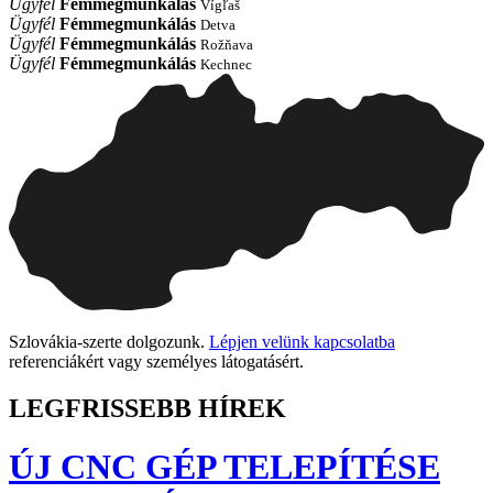
Ügyfél
Fémmegmunkálás
Vígľaš
Ügyfél
Fémmegmunkálás
Detva
Ügyfél
Fémmegmunkálás
Rožňava
Ügyfél
Fémmegmunkálás
Kechnec
Szlovákia-szerte dolgozunk.
Lépjen velünk kapcsolatba
referenciákért vagy személyes látogatásért.
LEGFRISSEBB HÍREK
ÚJ CNC GÉP TELEPÍTÉSE