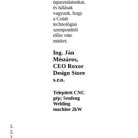
tapasztalatunkat,
és hálásak
vagyunk, hogy
a Colab
technológiai
szempontból
előre vitte
minket.
Ing. Ján
Mészáros,
CEO Roxor
Design Store
s.r.o.
Telepített CNC
gép:
Senfeng
Welding
machine 2kW