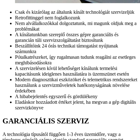
Csak és kizárólag az általunk kínált technológiát szervizeljük
Retrofittinggel nem foglalkozunk
Nem alvállalkozókkal dolgoztatunk, mi magunk oldjuk meg a
problémákat
A kínálatunkban szereplő összes gépre garanciális és
garancián túli szervizszolgáltatást biztosítunk
Beszállítóink 24 órás technikai támogatást nyújtanak
számunkra
Pótalkatrészeket, így rugalmasan tudunk reagálni az esetleges
meghibásodásokra
A szervizelésen kívül lehetőséget kínálunk termelési
kapacitásunk ideiglenes használatára is üzemszünet esetén
Modern diagnosztikai eszközöket és telemetrikus rendszereket
használunk a szervizműveletek hatékonyságának növelése
érdekében
A hibabejelentés egyszerű és gördülékeny
Eladáskor hozzáadott értéket jelent, ha megvan a gép digitális
szervizkönyve
GARANCIÁLIS SZERVIZ
A technológia típusától függően 1-3 éves üzemidőre, vagy a
tényleges gépórák száma alapján standard garanciális szervizt