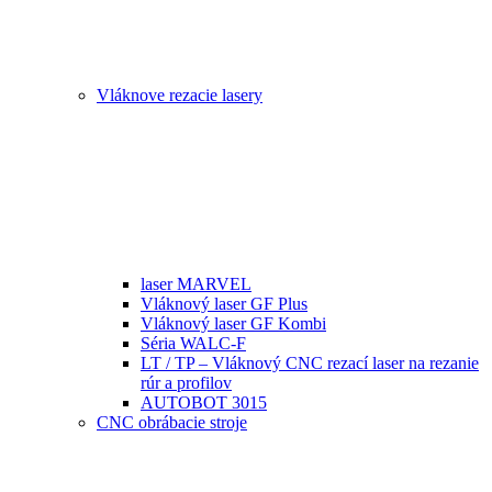
Vláknove rezacie lasery
laser MARVEL
Vláknový laser GF Plus
Vláknový laser GF Kombi
Séria WALC-F
LT / TP – Vláknový CNC rezací laser na rezanie
rúr a profilov
AUTOBOT 3015
CNC obrábacie stroje