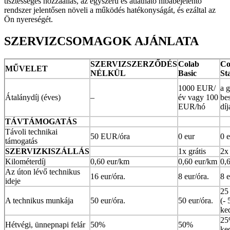
tisztességes hozzáállás, az egyszerű és átlátható hibabejelentő
rendszer jelentősen növeli a működés hatékonyságát, és ezáltal az
Ön nyereségét.
SZERVIZCSOMAGOK AJÁNLATA
SZERVIZSZERZŐDÉS
Colab
Co
MŰVELET
NÉLKÜL
Basic
St
1000 EUR/
a 
Átalánydíj (éves)
–
év vagy 100
be
EUR/hó
dí
TÁVTÁMOGATÁS
Távoli technikai
50 EUR/óra
0 eur
0 
támogatás
SZERVIZKISZÁLLÁS
1x grátis
2x 
Kilométerdíj
0,60 eur/km
0,60 eur/km
0,
Az úton lévő technikus
16 eur/óra.
8 eur/óra.
8 e
ideje
25
A technikus munkája
50 eur/óra.
50 eur/óra.
(-
ke
25
Hétvégi, ünnepnapi felár
50%
50%
ke