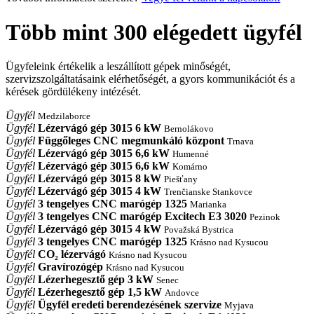
Több mint
300
elégedett ügyfél
Ügyfeleink értékelik a leszállított gépek minőségét,
szervizszolgáltatásaink elérhetőségét, a gyors kommunikációt és a
kérések gördülékeny intézését.
Ügyfél
Medzilaborce
Ügyfél
Lézervágó gép 3015 6 kW
Bernolákovo
Ügyfél
Függőleges CNC megmunkáló központ
Trnava
Ügyfél
Lézervágó gép 3015 6,6 kW
Humenné
Ügyfél
Lézervágó gép 3015 6,6 kW
Komárno
Ügyfél
Lézervágó gép 3015 8 kW
Piešťany
Ügyfél
Lézervágó gép 3015 4 kW
Trenčianske Stankovce
Ügyfél
3 tengelyes CNC marógép 1325
Marianka
Ügyfél
3 tengelyes CNC marógép Excitech E3 3020
Pezinok
Ügyfél
Lézervágó gép 3015 4 kW
Považská Bystrica
Ügyfél
3 tengelyes CNC marógép 1325
Krásno nad Kysucou
Ügyfél
CO₂ lézervágó
Krásno nad Kysucou
Ügyfél
Gravírozógép
Krásno nad Kysucou
Ügyfél
Lézerhegesztő gép 3 kW
Senec
Ügyfél
Lézerhegesztő gép 1,5 kW
Andovce
Ügyfél
Ügyfél eredeti berendezésének szervize
Myjava