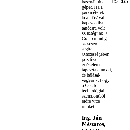
E5 1325
használjuk a
gépet. Ha a
paraméterek
beállításával
kapcsolatban
tanácsra volt
szükségünk, a
Colab mindig
szívesen
segített.
Összességében
pozitívan
értékelem a
tapasztalatunkat,
és hálásak
vagyunk, hogy
a Colab
technológiai
szempontból
előre vitte
minket.
Ing. Ján
Mészáros,