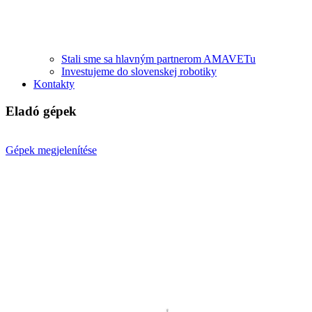
Stali sme sa hlavným partnerom AMAVETu
Investujeme do slovenskej robotiky
Kontakty
Eladó gépek
Gépek megjelenítése