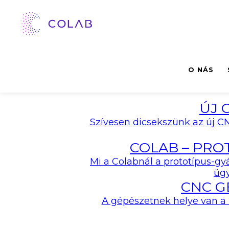
O NÁS
ÚJ 
Szívesen dicsekszünk az új CN
Eladó gépek
COLAB – PRO
Mi a Colabnál a prototípus-g
ügy
CNC G
Gépek megjelenítése
A gépészetnek helye van a