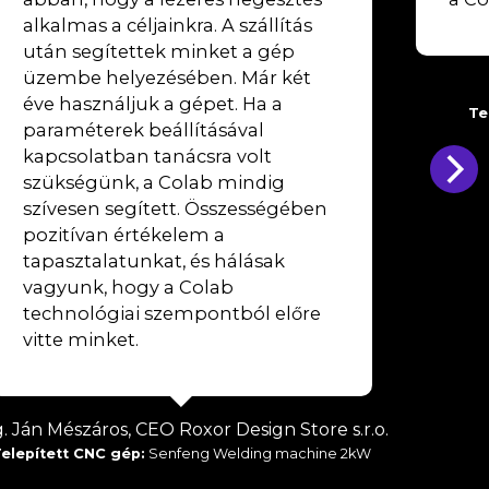
alkalmas a céljainkra. A szállítás
után segítettek minket a gép
üzembe helyezésében. Már két
éve használjuk a gépet. Ha a
Te
paraméterek beállításával
kapcsolatban tanácsra volt
szükségünk, a Colab mindig
szívesen segített. Összességében
pozitívan értékelem a
tapasztalatunkat, és hálásak
vagyunk, hogy a Colab
technológiai szempontból előre
vitte minket.
g. Ján Mészáros, CEO Roxor Design Store s.r.o.
elepített CNC gép:
Senfeng Welding machine 2kW