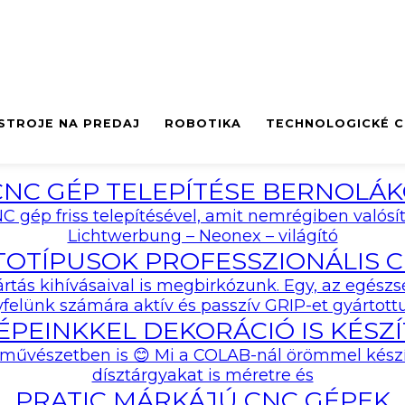
STROJE NA PREDAJ
ROBOTIKA
TECHNOLOGICKÉ 
Kategória:
HÍREK
LASER MARVEL
VLÁKNOVE REZACIE LASERY
VLÁKNOVÝ LASER G
EFEKTÍVNE VERTIK
CNC GÉP TELEPÍTÉSE BERNOLÁ
VLÁKNOVÝ LASER G
OBRÁBACIE STROJE
CNC OBRÁBACIE STROJE
C gép friss telepítésével, amit nemrégiben valós
SÉRIA WALC-F
CNC SÚSTRUH SÉRI
Lichtwerbung – Neonex – világító
LT / TP – VLÁKNOV
VYSOKO VÝKONNÉ 
TOTÍPUSOK PROFESSZIONÁLIS 
REZACÍ LASER NA 
CNC OBRÁBACIE CE
RÚR A PROFILOV
SÉRIA DV
yártás kihívásaival is megbirkózunk. Egy, az eg
felünk számára aktív és passzív GRIP-et gyártott
AUTOBOT 3015
5-OSOVÉ UNIVERZ
ÉPEINKKEL DEKORÁCIÓ IS KÉSZ
OBRÁBACIE CENTR
DU
 művészetben is 😊 Mi a COLAB-nál örömmel készí
UNIVERZÁLNE OBR
dísztárgyakat is méretre és
CENTRUM S 5 OSAM
PRATIC MÁRKÁJÚ CNC GÉPEK