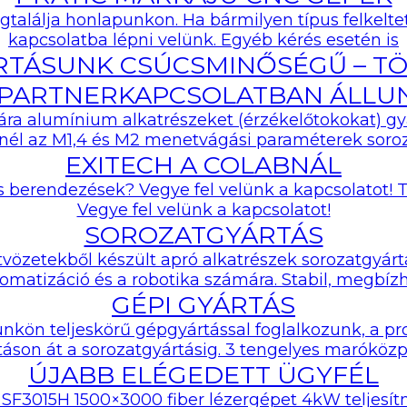
CNC PORTÁLOVÉ O
gtalálja honlapunkon. Ha bármilyen típus felkelt
CENTRUM SÉRIE SP
kapcsolatba lépni velünk. Egyéb kérés esetén is
RTÁSUNK CSÚCSMINŐSÉGŰ – TÖ
SÉRIA HPG: VYSOK
CNC PORTÁLOVÉ O
 PARTNERKAPCSOLATBAN ÁLLU
CENTRÁ
a alumínium alkatrészeket (érzékelőtokokat) gyár
él az M1,4 és M2 menetvágási paraméterek soro
EXITECH A COLABNÁL
 berendezések? Vegye fel velünk a kapcsolatot! 
Vegye fel velünk a kapcsolatot!
SOROZATGYÁRTÁS
özetekből készült apró alkatrészek sorozatgyártás
omatizáció és a robotika számára. Stabil, megbíz
GÉPI GYÁRTÁS
kön teljeskörű gépgyártással foglalkozunk, a pro
áson át a sorozatgyártásig. 3 tengelyes maróközp
ÚJABB ELÉGEDETT ÜGYFÉL
SF3015H 1500×3000 fiber lézergépet 4kW teljesít