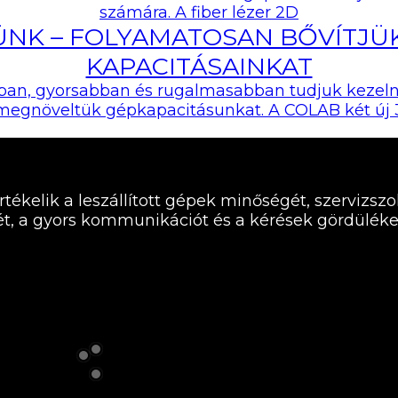
számára. A fiber lézer 2D
NK – FOLYAMATOSAN BŐVÍTJÜK
KAPACITÁSAINKAT
an, gyorsabban és rugalmasabban tudjuk kezelni
megnöveltük gépkapacitásunkat. A COLAB két új 
rtékelik a leszállított gépek minőségét, szervizszo
t, a gyors kommunikációt és a kérések gördüléke