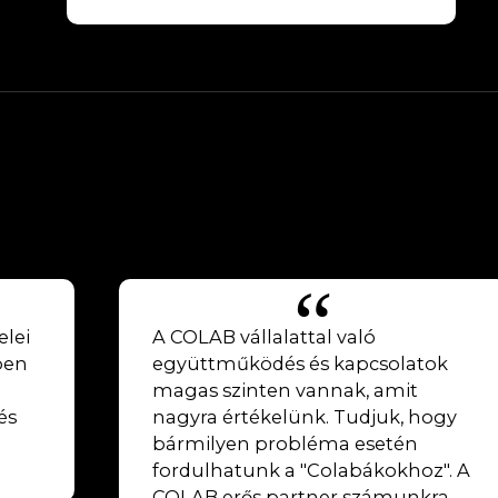
elei
A COLAB vállalattal való
ben
együttműködés és kapcsolatok
magas szinten vannak, amit
és
nagyra értékelünk. Tudjuk, hogy
bármilyen probléma esetén
fordulhatunk a "Colabákokhoz". A
COLAB erős partner számunkra,