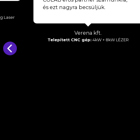
és ezt nagyra becsüljük.
g Laser
Verena kft.
Telepített CNC gép:
4kW + 8kW LÉZER