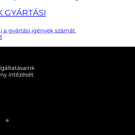
 GYÁRTÁSI
 a gyártási igények számát,
3
lgáltatásaink
ny intézését.