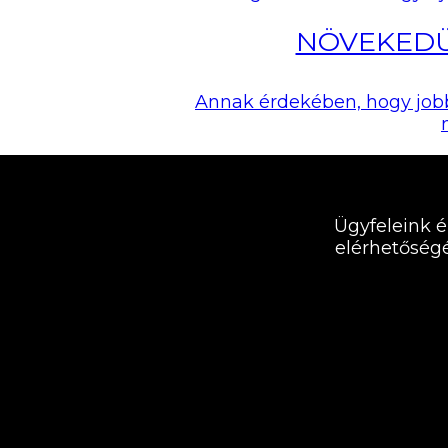
NÖVEKEDÜ
Annak érdekében, hogy jobb
Ügyfeleink é
elérhetőségé