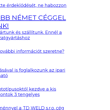
BRÁBACIE
ette érdeklődését, ne habozzon
BB NÉMET CÉGGEL
OPRESNÉ
BRÁBACIE
NK!
tunk és szállítunk. Ennél a
zatgyártáshoz
További információt szeretne?
ával is foglalkozunk az ipari
ható
totípusoktól kezdve a kis
ontok 3 tengelyes
ménnyel a TD WELD s.r.o. cég