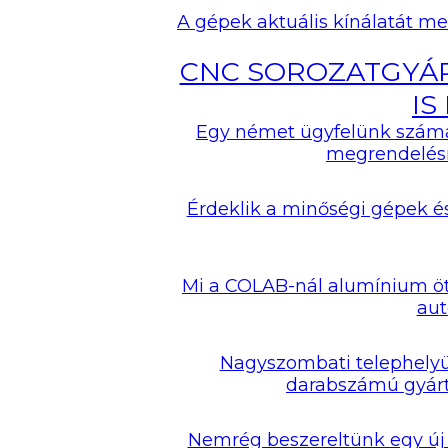
A gépek aktuális kínálatát me
CNC SOROZATGYÁ
IS
Egy német ügyfelünk számár
megrendelésn
Érdeklik a minőségi gépek és
Mi a COLAB-nál alumínium ötv
aut
Nagyszombati telephelyün
darabszámú gyárt
Nemrég beszereltünk egy új 