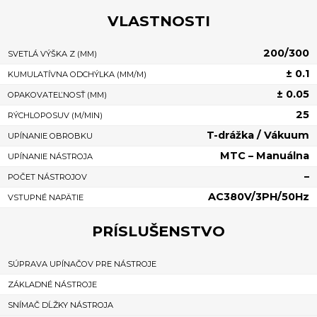
VLASTNOSTI
200/300
SVETLÁ VÝŠKA Z (MM)
± 0.1
KUMULATÍVNA ODCHÝLKA (MM/M)
± 0.05
OPAKOVATEĽNOSŤ (MM)
25
RÝCHLOPOSUV (M/MIN)
T-drážka / Vákuum
UPÍNANIE OBROBKU
MTC – Manuálna
UPÍNANIE NÁSTROJA
–
POČET NÁSTROJOV
AC380V/3PH/50Hz
VSTUPNÉ NAPÄTIE
PRÍSLUŠENSTVO
SÚPRAVA UPÍNAČOV PRE NÁSTROJE
ZÁKLADNÉ NÁSTROJE
SNÍMAČ DĹŽKY NÁSTROJA