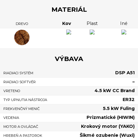
MATERIÁL
Kov
Plast
Iné
DREVO
VÝBAVA
DSP A51
RIADIACI SYSTÉM
–
RIADIACI SOFTVÉR
4.5 kW CC Brand
VRETENO
ER32
TYP UPNUTIA NÁSTROJA
5.5 kW Fuling
FREKVENČNÝ MENIČ
Prizmatické (HIWIN)
VEDENIA
Krokový motor (YAKO)
MOTOR A OVLÁDAČ
Šikmé ozubenie (Wuxi)
HREBEŇ A PASTOROK