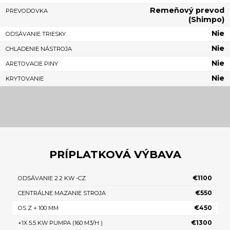
Remeňový prevod
PREVODOVKA
(Shimpo)
Nie
ODSÁVANIE TRIESKY
Nie
CHLADENIE NÁSTROJA
Nie
ARETOVACIE PINY
Nie
KRYTOVANIE
PRÍPLATKOVÁ VÝBAVA
€1100
ODSÁVANIE 2.2 KW -CZ
€550
CENTRÁLNE MAZANIE STROJA
€450
OS Z + 100 MM
€1300
+1X 5.5 KW PUMPA (160 M3/H )