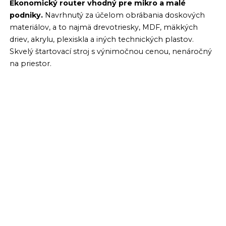
Ekonomický router vhodný pre mikro a malé
OBRÁBACIE CENTRUM – SÉRIA DV
podniky.
Navrhnutý za účelom obrábania doskových
5-OSOVÉ UNIVERZÁLNE OBRÁBACIE
materiálov, a to najmä drevotriesky, MDF, mäkkých
CENTRUM SÉRIE DU
driev, akrylu, plexiskla a iných technických plastov.
UNIVERZÁLNE OBRÁBACIE
Skvelý štartovací stroj s výnimočnou cenou, nenáročný
CENTRUM S 5 OSAMI SÉRIA DC
na priestor.
CNC PORTÁLOVÉ OBRÁBACIE
CENTRUM SÉRIE SP
ROBOTIKA
SÉRIA HPG: VYSOKOPRESNÉ CNC
TECHNOLOGICKÉ CENTRUM
PORTÁLOVÉ OBRÁBACIE CENTRÁ
SERVIS
VÝSKUM A VÝVOJ
STALI SME SA HLAVNÝM PARTNEROM
AMAVETU
INVESTUJEME DO SLOVENSKEJ ROBOTIKY
KONTAKTY