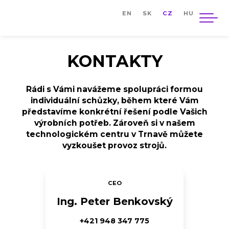
EN
SK
CZ
HU
O NÁS
STROJE NA PREDAJ
VLÁKNOVE REZACIE LASERY
KONTAKTY
LASER MARVEL
VLÁKNOVÝ LASER GF PLUS
Rádi s Vámi navážeme spolupráci formou
VLÁKNOVÝ LASER GF KOMBI
individuální schůzky, během které Vám
SÉRIA WALC-F
představíme konkrétní řešení podle Vašich
LT / TP – VLÁKNOVÝ CNC REZACÍ
výrobních potřeb. Zároveň si v našem
LASER NA REZANIE RÚR A
technologickém centru v Trnavě můžete
PROFILOV
vyzkoušet provoz strojů.
AUTOBOT 3015
CNC OBRÁBACIE STROJE
CEO
EFEKTÍVNE VERTIKÁLNE CNC
OBRÁBACIE STROJE SÉRIA EV
Ing. Peter Benkovský
CNC SÚSTRUH SÉRIE EL
+421 948 347 775
VYSOKO VÝKONNÉ 5-OSOVÉ CNC