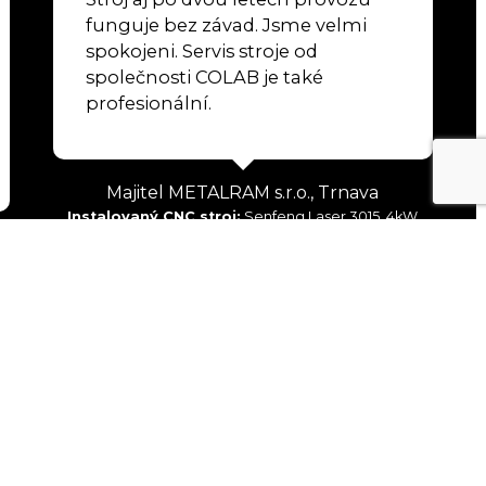
funguje bez závad. Jsme velmi
spokojeni. Servis stroje od
společnosti COLAB je také
profesionální.
Majitel METALRAM s.r.o., Trnava
Instalovaný CNC stroj:
Senfeng Laser 3015, 4kW
In